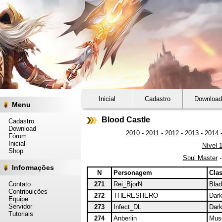
Inicial
Cadastro
Download
Menu
Blood Castle
Cadastro
Download
2010
-
2011
-
2012
-
2013
-
2014
Fórum
Inicial
Nível 
Shop
Soul Master
Informações
N
Personagem
Cla
Contato
271
Rei_BjorN
Blad
Contribuições
272
THERESHERO
Dark
Equipe
Servidor
273
Infect_DL
Dark
Tutoriais
274
Anberlin
Muse