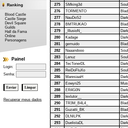
275
SMking3d
Soul
Ranking
276
TORMENTO
Blad
Blood Castle
277
NauDoS2
Dark
Castle Siege
Devil Square
278
BMTRUKAO
Blad
Guilds
279
_IllusioN_
Dark
Hall da Fama
Online
280
Kadage
Dark
Personagens
281
gemuido
Blad
282
Naaandooo
Soul
283
Lanuz
Soul
Painel
284
TecTonerDL
Dark
Login:
285
ReiDoFluXo
Soul
Senha:
286
MaresiaaH
Dark
287
Eowyn25
Muse
288
ER4G0N
Dark
289
lexlutor__
Dark
Recuperar meus dados
290
TR3M_B4L4_
Blad
291
Guzatti_BK
Blad
292
DLNILPK
Dark
293
DuelistaDL
Dark