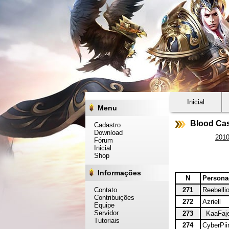
Inicial
Menu
Blood Cas
Cadastro
Download
201
Fórum
Inicial
Shop
Informações
N
Person
Contato
271
Reebelli
Contribuições
272
Azriell
Equipe
Servidor
273
_KaaFaj
Tutoriais
274
CyberPii