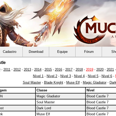
Cadastro
Download
Equipe
Fórum
Sh
tle
0
-
2011
-
2012
-
2013
-
2014
-
2015
-
2016
-
2017
-
2018
-
2019
-
2020
-
2021
Nível 1
-
Nível 2
-
Nível 3
-
Nível 4
-
Nível 5
-
Nível 6
-
Soul Master
-
Blade Knight
-
Muse Elf
-
Magic Gladiator
-
Dark
agem
Classe
Nível
oN
Magic Gladiator
Blood Castle 7
Soul Master
Blood Castle 7
est
Dark Lord
Blood Castle 7
nk
Muse Elf
Blood Castle 7