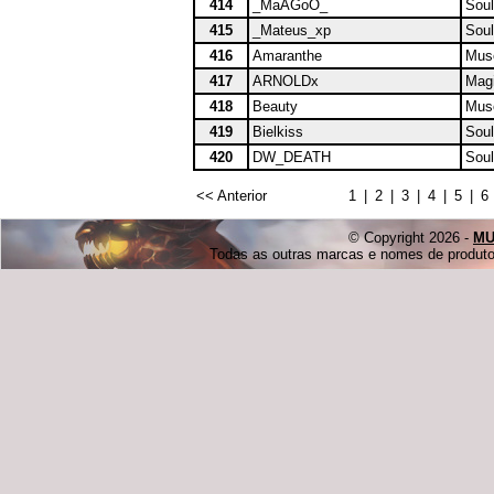
414
_MaAGoO_
Soul
415
_Mateus_xp
Soul
416
Amaranthe
Muse
417
ARNOLDx
Magi
418
Beauty
Muse
419
Bielkiss
Soul
420
DW_DEATH
Soul
<< Anterior
1
|
2
|
3
|
4
|
5
|
6
© Copyright 2026 -
MU
Todas as outras marcas e nomes de produtos