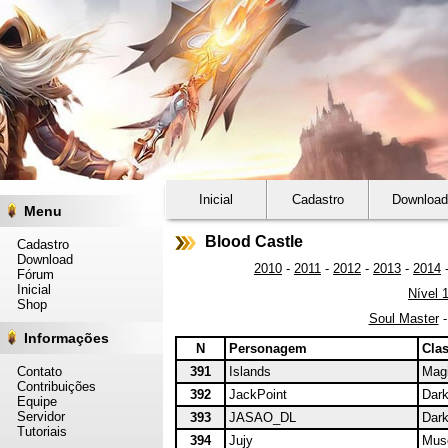
Inicial
Cadastro
Download
Menu
Blood Castle
Cadastro
Download
2010
-
2011
-
2012
-
2013
-
2014
Fórum
Inicial
Nível 
Shop
Soul Master
Informações
N
Personagem
Cla
Contato
391
Islands
Magi
Contribuições
392
JackPoint
Dark
Equipe
Servidor
393
JASAO_DL
Dark
Tutoriais
394
Jujy
Muse