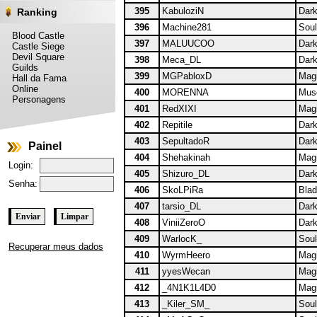
395
KabuloziN
Dark
Ranking
396
Machine281
Soul
Blood Castle
397
MALUUCOO
Dark
Castle Siege
Devil Square
398
Meca_DL
Dark
Guilds
399
MGPabloxD
Magi
Hall da Fama
Online
400
MORENNA
Muse
Personagens
401
RedXIXI
Magi
402
Repitile
Dark
403
SepultadoR
Dark
Painel
404
Shehakinah
Magi
Login:
405
Shizuro_DL
Dark
Senha:
406
SkoLPiRa
Blad
407
tarsio_DL
Dark
408
ViniiZeroO
Dark
409
WarlocK_
Soul
Recuperar meus dados
410
WyrmHeero
Magi
411
yyesWecan
Magi
412
_4N1K1L4D0
Magi
413
_Kiler_SM_
Soul