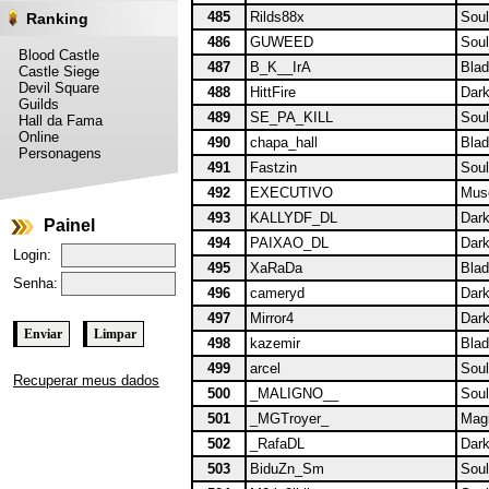
485
Rilds88x
Soul
Ranking
486
GUWEED
Soul
Blood Castle
487
B_K__IrA
Blad
Castle Siege
Devil Square
488
HittFire
Dark
Guilds
489
SE_PA_KILL
Soul
Hall da Fama
Online
490
chapa_hall
Blad
Personagens
491
Fastzin
Soul
492
EXECUTIVO
Muse
493
KALLYDF_DL
Dark
Painel
494
PAIXAO_DL
Dark
Login:
495
XaRaDa
Blad
Senha:
496
cameryd
Dark
497
Mirror4
Dark
498
kazemir
Blad
499
arcel
Soul
Recuperar meus dados
500
_MALIGNO__
Soul
501
_MGTroyer_
Magi
502
_RafaDL
Dark
503
BiduZn_Sm
Soul