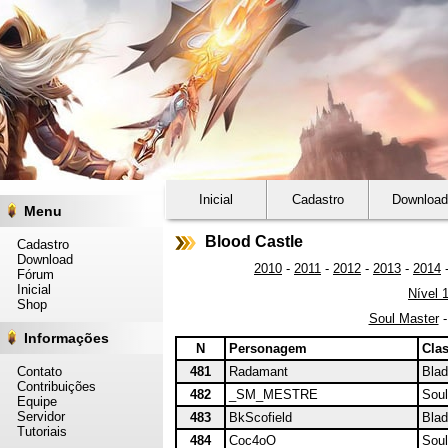
Inicial
Cadastro
Download
Menu
Blood Castle
Cadastro
Download
2010
-
2011
-
2012
-
2013
-
2014
Fórum
Inicial
Nível 
Shop
Soul Master
Informações
N
Personagem
Cla
Contato
481
Radamant
Blad
Contribuições
482
_SM_MESTRE
Soul
Equipe
Servidor
483
BkScofield
Blad
Tutoriais
484
Coc4oO
Soul