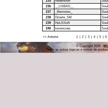
235
Redenthorr
Soul
236
__LISBAO__
Soul
237
_Memories_
Soul
238
Dinarte_SM
Soul
239
HeLiSSoN
Soul
240
kevencraw
Soul
<< Anterior
1
|
2
|
3
|
4
|
5
|
6
© Copyright 2026 -
MU
Todas as outras marcas e nomes de produtos