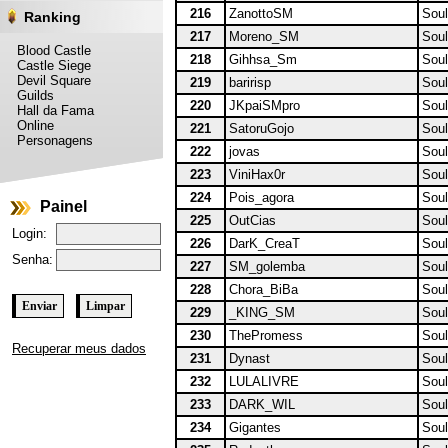
216
ZanottoSM
Soul
Ranking
217
Moreno_SM
Soul
Blood Castle
218
Gihhsa_Sm
Soul
Castle Siege
Devil Square
219
baririsp
Soul
Guilds
220
JKpaiSMpro
Soul
Hall da Fama
Online
221
SatoruGojo
Soul
Personagens
222
jovas
Soul
223
ViniHax0r
Soul
224
Pois_agora
Soul
Painel
225
OutCias
Soul
Login:
226
DarK_CreaT
Soul
Senha:
227
SM_golemba
Soul
228
Chora_BiBa
Soul
229
_KING_SM
Soul
230
ThePromess
Soul
Recuperar meus dados
231
Dynast
Soul
232
LULALIVRE
Soul
233
DARK_WIL
Soul
234
Gigantes
Soul