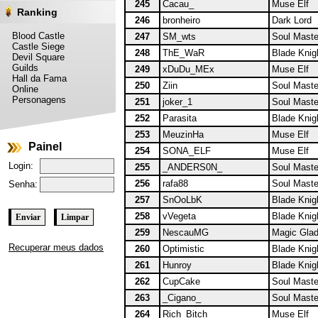
245
Cacau_
Muse Elf
Ranking
246
bronheiro
Dark Lord
Blood Castle
247
SM_wts
Soul Maste
Castle Siege
248
ThE_WaR
Blade Knig
Devil Square
Guilds
249
xDuDu_MEx
Muse Elf
Hall da Fama
250
Ziin
Soul Maste
Online
Personagens
251
joker_1
Soul Maste
252
Parasita
Blade Knig
253
MeuzinHa
Muse Elf
Painel
254
SONA_ELF
Muse Elf
Login:
255
_ANDERS0N_
Soul Maste
256
rafa88
Soul Maste
Senha:
257
SnOoLbK
Blade Knig
258
vVegeta
Blade Knig
259
NescauMG
Magic Glad
Recuperar meus dados
260
Optimistic
Blade Knig
261
Hunroy
Blade Knig
262
CupCake
Soul Maste
263
_Cigano_
Soul Maste
264
Rich_Bitch
Muse Elf