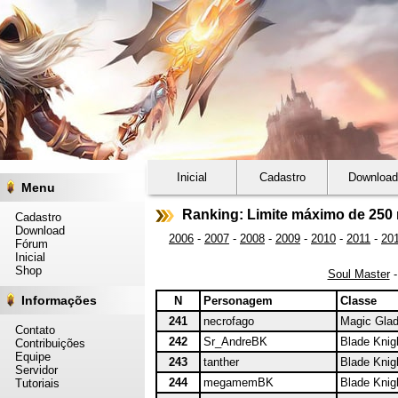
Inicial
Cadastro
Download
Menu
Ranking: Limite máximo de 250 
Cadastro
Download
2006
-
2007
-
2008
-
2009
-
2010
-
2011
-
20
Fórum
Inicial
Shop
Soul Master
Informações
N
Personagem
Classe
241
necrofago
Magic Glad
Contato
242
Sr_AndreBK
Blade Knig
Contribuições
Equipe
243
tanther
Blade Knig
Servidor
244
megamemBK
Blade Knig
Tutoriais