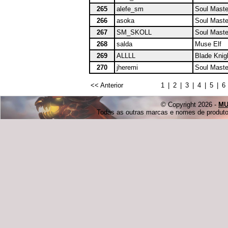
265
alefe_sm
Soul Maste
266
asoka
Soul Maste
267
SM_SKOLL
Soul Maste
268
salda
Muse Elf
269
ALLLL
Blade Knig
270
jheremi
Soul Maste
<< Anterior
1
|
2
|
3
|
4
|
5
|
6
© Copyright 2026 -
MU
Todas as outras marcas e nomes de produtos