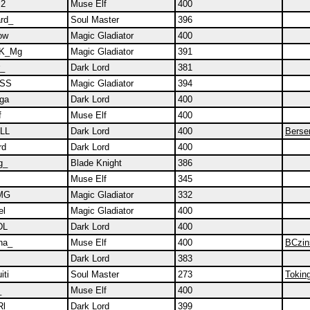
S2
Muse Elf
400
rd_
Soul Master
396
ow
Magic Gladiator
400
K_Mg
Magic Gladiator
391
r_
Dark Lord
381
GSS
Magic Gladiator
394
ga
Dark Lord
400
f
Muse Elf
400
LL
Dark Lord
400
Berse
rd
Dark Lord
400
g_
Blade Knight
386
Muse Elf
345
eMG
Magic Gladiator
332
el
Magic Gladiator
400
DL
Dark Lord
400
ha_
Muse Elf
400
BCzin
Dark Lord
383
ti
Soul Master
273
Tokin
_
Muse Elf
400
Rl
Dark Lord
399