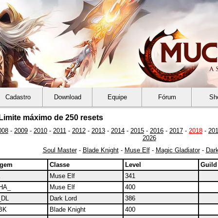
Cadastro
Download
Equipe
Fórum
Sh
Limite máximo de 250 resets
008
-
2009
-
2010
-
2011
-
2012
-
2013
-
2014
-
2015
-
2016
-
2017
-
2018
-
20
2026
Soul Master
-
Blade Knight
-
Muse Elf
-
Magic Gladiator
-
Dark
agem
Classe
Level
Guild
Muse Elf
341
HA_
Muse Elf
400
_DL
Dark Lord
386
BK
Blade Knight
400