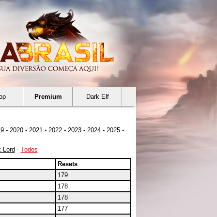
op
Premium
Dark Elf
19
-
2020
-
2021
-
2022
-
2023
-
2024
-
2025
-
 Lord
-
Todos
Resets
179
178
178
177