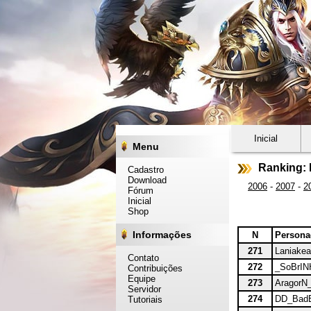
Inicial
Menu
Ranking: 
Cadastro
Download
2006
-
2007
-
2
Fórum
Inicial
Shop
Informações
N
Person
271
Laniakea
Contato
272
_SoBrIN
Contribuições
Equipe
273
AragorN
Servidor
274
DD_Bad
Tutoriais