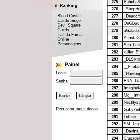
275
Bufinha
Ranking
276
_ShepHa
Blood Castle
277
_Deadcr
Castle Siege
278
OnGBac
Devil Square
Guilds
279
oGalado
Hall da Fama
280
Asmita
Online
Personagens
281
Seu_Lun
282
k1ller_El
283
_DLSKro
Painel
284
__FireLo
Login:
285
_Hawkin
286
ERA_14
Senha:
287
Imagin
288
Mg__Infi
289
Nechlyz
Recuperar meus dados
290
GabyZin
291
Lothric_
292
SM_Jequi
293
_Davina
294
Crusade