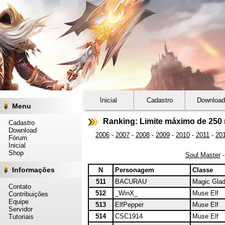
Inicial
Cadastro
Download
Menu
Ranking: Limite máximo de 250 
Cadastro
Download
2006
-
2007
-
2008
-
2009
-
2010
-
2011
-
20
Fórum
Inicial
Shop
Soul Master
Informações
N
Personagem
Classe
511
BACURAU
Magic Glad
Contato
512
_WinX_
Muse Elf
Contribuições
Equipe
513
ElfPepper
Muse Elf
Servidor
514
CSC1914
Muse Elf
Tutoriais