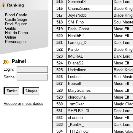
515
SeninhaDL
Dark Lord
Ranking
516
ChamaSamu
Blade Knig
Blood Castle
517
JoyIsNobb
Blade Knig
Castle Siege
518
SM_Pino
Soul Maste
Devil Square
Guilds
519
Fada_Ghost
Muse Elf
Hall da Fama
520
HealthElf
Muse Elf
Online
Personagens
521
Lamega_DL
Dark Lord
522
Kaiido
Blade Knig
523
IMORAL
Dark Lord
Painel
524
DiianaS2
Muse Elf
Login:
525
Underlinee
Blade Knig
526
Lostine
Soul Maste
Senha:
527
Bebself
Muse Elf
528
MarySoames
Muse Elf
529
cloroquina
Muse Elf
Recuperar meus dados
530
_smOker
Magic Glad
531
SHELBY_DL
Dark Lord
532
xLaurielx
Muse Elf
533
_KenDx_
Dark Lord
534
_HiTZinhoO
Magic Glad