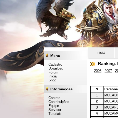
Inicial
Menu
Ranking: 
Cadastro
Download
2006
-
2007
-
2
Fórum
Inicial
Shop
Informações
N
Person
1
MUCAD
Contato
2
MUCAD
Contribuições
Equipe
3
MUCAF
Servidor
4
MUCAM
Tutoriais