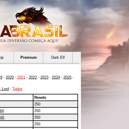
op
Premium
Dark Elf
19
-
2020
-
2021
-
2022
-
2023
-
2024
-
2025
-
 Lord
-
Todos
Resets
250
64
250
NS
250
250