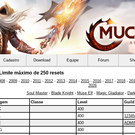
Cadastro
Download
Equipe
Fórum
Sh
Limite máximo de 250 resets
008
-
2009
-
2010
-
2011
-
2012
-
2013
-
2014
-
2015
-
2016
-
2017
-
2018
-
20
2026
Soul Master
-
Blade Knight
-
Muse Elf
-
Magic Gladiator
-
Dark
agem
Classe
Level
Guild
K
400
L
400
12345
E
400
ADMI
G
400