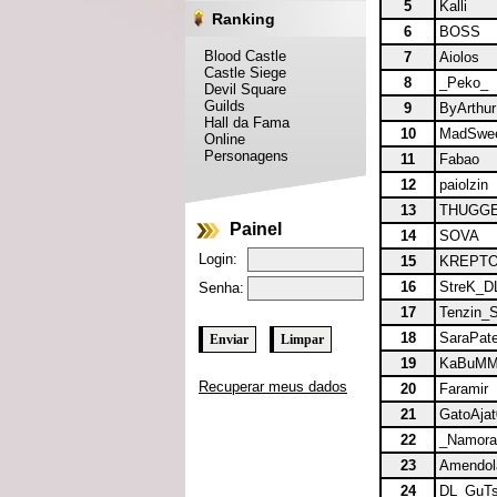
5
Kalli
Ranking
6
BOSS
Blood Castle
7
Aiolos
Castle Siege
8
_Peko_
Devil Square
Guilds
9
ByArthur
Hall da Fama
10
MadSwe
Online
Personagens
11
Fabao
12
paiolzin
13
THUGG
Painel
14
SOVA
Login:
15
KREPT
16
StreK_D
Senha:
17
Tenzin_
18
SaraPate
19
KaBuM
Recuperar meus dados
20
Faramir
21
GatoAjat
22
_Namora
23
Amendol
24
DL_GuT