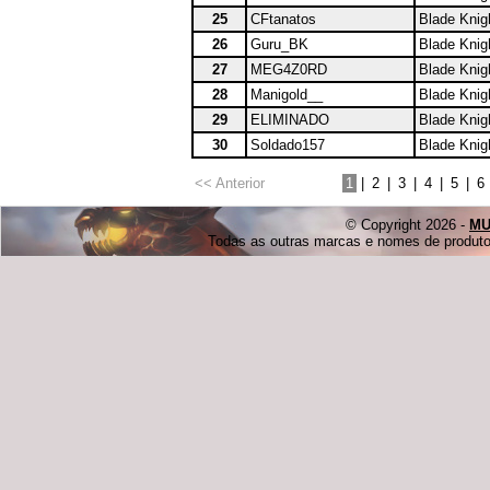
25
CFtanatos
Blade Knig
26
Guru_BK
Blade Knig
27
MEG4Z0RD
Blade Knig
28
Manigold__
Blade Knig
29
ELIMINADO
Blade Knig
30
Soldado157
Blade Knig
<< Anterior
1
|
2
|
3
|
4
|
5
|
6
© Copyright 2026 -
MU
Todas as outras marcas e nomes de produtos