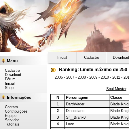
Inicial
Cadastro
Download
Menu
Ranking: Limite máximo de 250 
Cadastro
Download
2006
-
2007
-
2008
-
2009
-
2010
-
2011
-
20
Fórum
Inicial
Shop
Soul Master
Informações
N
Personagem
Classe
1
DarthVader
Blade Knig
Contato
2
Dinossiano
Blade Knig
Contribuições
Equipe
3
Sr__Brank0
Blade Knig
Servidor
4
Love
Blade Knig
Tutoriais