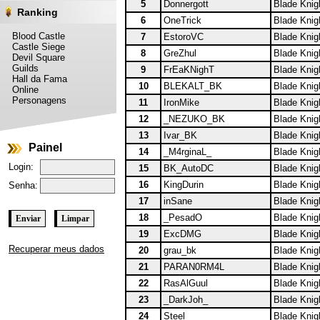
5
Donnergott
Blade Knig
Ranking
6
OneTrick
Blade Knig
Blood Castle
7
EstoroVC
Blade Knig
Castle Siege
8
GreZhul
Blade Knig
Devil Square
Guilds
9
FrEaKNighT
Blade Knig
Hall da Fama
10
BLEKALT_BK
Blade Knig
Online
Personagens
11
IronMike
Blade Knig
12
_NEZUKO_BK
Blade Knig
13
Ivar_BK
Blade Knig
Painel
14
_M4rginaL_
Blade Knig
Login:
15
BK_AutoDC
Blade Knig
16
KingDurin
Blade Knig
Senha:
17
inSane
Blade Knig
18
_PesadO
Blade Knig
19
ExcDMG
Blade Knig
Recuperar meus dados
20
grau_bk
Blade Knig
21
PARAN0RM4L
Blade Knig
22
RasAlGuul
Blade Knig
23
_DarkJoh_
Blade Knig
24
Steel
Blade Knig