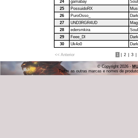
24
gamabay
Soul
25
PossuidoRX
Muse
26
PuroOsso_
Dark
27
UND3RGR4UD
Magi
28
edersmkira
Soul
29
Feee_Dl
Dark
30
Uk4o0
Dark
<< Anterior
1
|
2
|
3
|
© Copyright 2026 -
MU
Todas as outras marcas e nomes de produtos