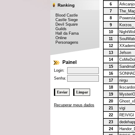
6
Arkcanjo
Ranking
7
The_Mag
Blood Castle
8
Powersl
Castle Siege
Devil Square
9
Korzos_
Guilds
10
NightWol
Hall da Fama
Online
11
SoulWat
Personagens
12
XXadem
13
Jefson
14
CoMeDo
Painel
15
Sandma
Login:
16
SONHA
Senha:
17
nirgu
18
lkscardo
19
Mysteri
20
Ghost_x
Recuperar meus dados
21
vigi
22
REIVIGI
23
dedehap
24
Handor_