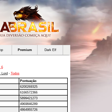
op
Premium
Dark Elf
 6
 Lord
-
Todos
Pontuação
6200269325
6166572366
5899421273
4969846289
4864955726