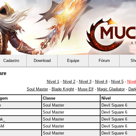
Cadastro
Download
Equipe
Fórum
Sh
are
Nível 1
-
Nível 2
-
Nível 3
-
Nível 4
-
Nível 5
-
Nível
Soul Master
-
Blade Knight
-
Muse Elf
-
Magic Gladiator
-
Dark
agem
Classe
Nível
x
Soul Master
Devil Square 6
Soul Master
Devil Square 6
ak_
Soul Master
Devil Square 6
SM
Soul Master
Devil Square 6
Soul Master
Devil Square 6