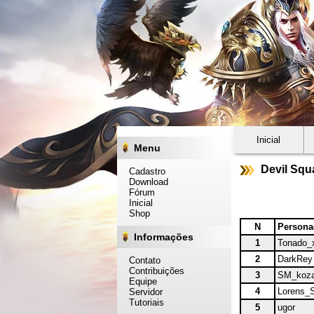
Inicial
Menu
Devil Squ
Cadastro
Download
Fórum
Inicial
Shop
N
Person
Informações
1
Tonado_
2
DarkRey
Contato
Contribuições
3
SM_koz
Equipe
4
Lorens_
Servidor
Tutoriais
5
ugor