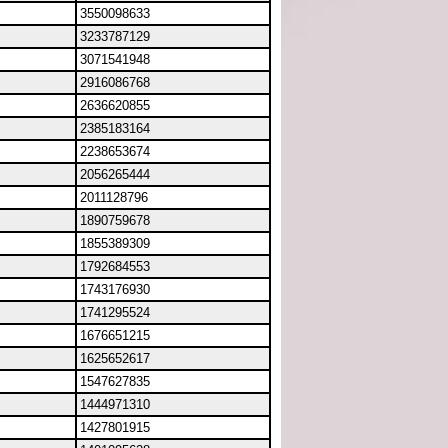
3550098633
3233787129
3071541948
2916086768
2636620855
2385183164
2238653674
2056265444
2011128796
1890759678
1855389309
1792684553
1743176930
1741295524
1676651215
1625652617
1547627835
1444971310
1427801915