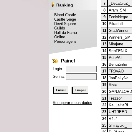
7
_DeLaCruZ_
Ranking
8
Aram_SM
Blood Castle
9
FenixNegro
Castle Siege
Devil Square
10
Pikachill
Guilds
11
GladWinner
Hall da Fama
Online
12
Winners_SM
Personagens
13
Mirajane_
14
SrtoFENIX
15
PohPAI
Painel
16
BenuZinho
Login:
17
TR3VAO
Senha:
18
JaaPaLyNe
19
Rivia
20
GANJALORD
21
Trezzor
Recuperar meus dados
22
KaLLaHaRi_
23
UHTREED
24
V4L4
25
Shirayuki_