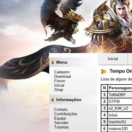
Inicial
Menu
Tempo On
Cadastro
Download
Lista de alguns d
Fórum
Inicial
N
Personagem
Shop
1
ToMaDBF
Informações
2
GTFM
3
s2_KiM_s2
Contato
Contribuições
4
txluix
Equipe
5
hiashiro51
Servidor
Tutoriais
6
mateus100