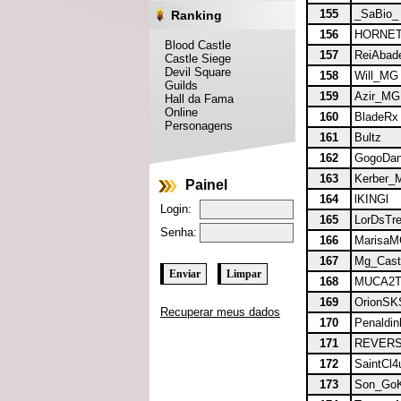
155
_SaBio_
Ranking
156
HORNE
Blood Castle
157
ReiAbad
Castle Siege
Devil Square
158
Will_MG
Guilds
159
Azir_MG
Hall da Fama
Online
160
BladeRx
Personagens
161
Bultz
162
GogoDan
163
Kerber_
Painel
164
lKINGl
Login:
165
LorDsTr
Senha:
166
Marisa
167
Mg_Cast
168
MUCA2
169
OrionSK
Recuperar meus dados
170
Penaldin
171
REVER
172
SaintCl4
173
Son_Go