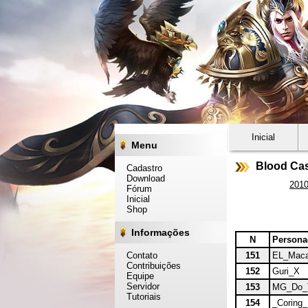
Inicial
Menu
Blood Cas
Cadastro
Download
201
Fórum
Inicial
Shop
Informações
N
Person
Contato
151
EL_Maca
Contribuições
152
Guri_X
Equipe
Servidor
153
MG_Do_
Tutoriais
154
_Coring_