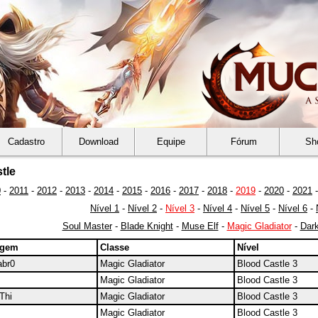
Cadastro
Download
Equipe
Fórum
Sh
tle
0
-
2011
-
2012
-
2013
-
2014
-
2015
-
2016
-
2017
-
2018
-
2019
-
2020
-
2021
Nível 1
-
Nível 2
-
Nível 3
-
Nível 4
-
Nível 5
-
Nível 6
-
Soul Master
-
Blade Knight
-
Muse Elf
-
Magic Gladiator
-
Dark
agem
Classe
Nível
br0
Magic Gladiator
Blood Castle 3
Magic Gladiator
Blood Castle 3
Thi
Magic Gladiator
Blood Castle 3
Magic Gladiator
Blood Castle 3