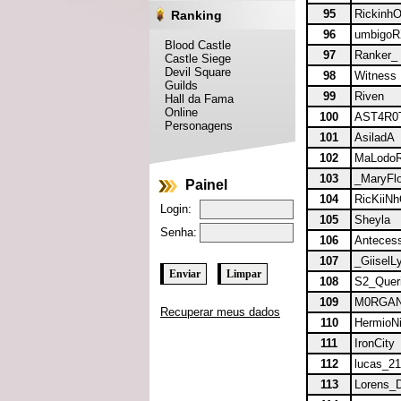
95
Rickinh
Ranking
96
umbigo
Blood Castle
97
Ranker_
Castle Siege
Devil Square
98
Witness
Guilds
99
Riven
Hall da Fama
Online
100
AST4R0
Personagens
101
AsiladA
102
MaLodo
103
_MaryFlo
Painel
104
RicKiiN
Login:
105
Sheyla
Senha:
106
Anteces
107
_GiiselL
108
S2_Quer
109
M0RGA
Recuperar meus dados
110
HermioNi
111
IronCity
112
lucas_21
113
Lorens_