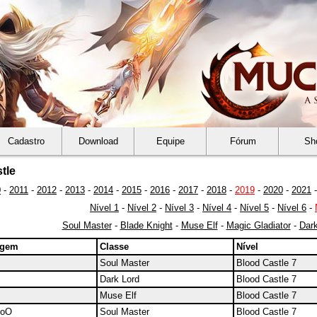
Cadastro
Download
Equipe
Fórum
Sh
tle
0
-
2011
-
2012
-
2013
-
2014
-
2015
-
2016
-
2017
-
2018
-
2019
-
2020
-
2021
Nível 1
-
Nível 2
-
Nível 3
-
Nível 4
-
Nível 5
-
Nível 6
-
Soul Master
-
Blade Knight
-
Muse Elf
-
Magic Gladiator
-
Dark
agem
Classe
Nível
Soul Master
Blood Castle 7
Dark Lord
Blood Castle 7
Muse Elf
Blood Castle 7
ooO
Soul Master
Blood Castle 7