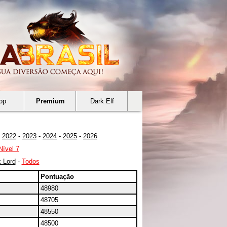
op
Premium
Dark Elf
-
2022
-
2023
-
2024
-
2025
-
2026
Nível 7
 Lord
-
Todos
Pontuação
48980
48705
48550
48500