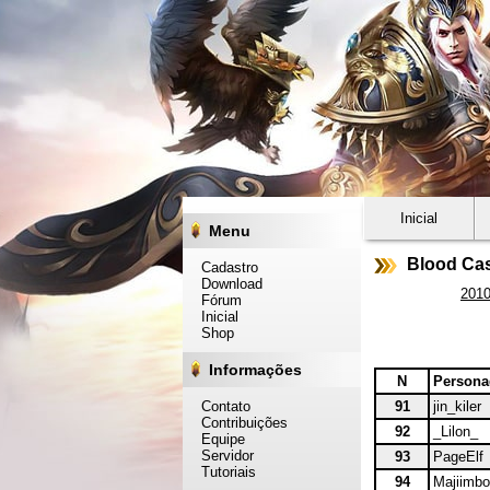
Inicial
Menu
Blood Cas
Cadastro
Download
201
Fórum
Inicial
Shop
Informações
N
Person
Contato
91
jin_kiler
Contribuições
92
_Lilon_
Equipe
Servidor
93
PageElf
Tutoriais
94
Majiimb