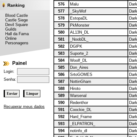
576
Malu
Dark
Ranking
577
_SkyWof
Dark
Blood Castle
578
EstopaDL
Dark
Castle Siege
Devil Square
579
PkMonster
Dark
Guilds
580
AL13N_DL
Dark
Hall da Fama
Online
581
_NoobDL_
Dark
Personagens
582
DGlPK
Dark
583
Suporte_2
Dark
584
Woolf_DL
Dark
Painel
585
Don_Aires
Dark
Login:
586
SrtoGOMES
Dark
Senha:
587
NottinGham
Dark
588
Hiroto
Dark
589
Warsenal
Dark
590
Redenthor
Dark
Recuperar meus dados
591
Coockie_DL
Dark
592
Hard_Frame
Dark
593
_ELPATRON_
Dark
594
notinfo_dl
Dark