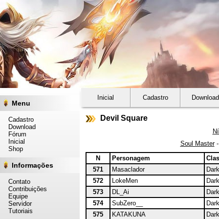
Inicial
Cadastro
Download
Menu
Devil Square
Cadastro
Download
Ní
Fórum
Inicial
Soul Master
Shop
N
Personagem
Cla
Informações
571
Masaclador
Dark
572
LokeMen
Dark
Contato
Contribuições
573
DL_Ai
Dark
Equipe
574
SubZero__
Dark
Servidor
Tutoriais
575
KATAKUNA
Dark