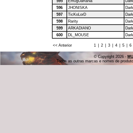
595
Em0gUaRaNa
Dark
596
JHONISKA
Dark
597
TicKoLorD
Dark
598
Rarity
Dark
599
ARKADIANO
Dark
600
DL_MOUSE
Dark
<< Anterior
1
|
2
|
3
|
4
|
5
|
6
© Copyright 2026 -
MU
Todas as outras marcas e nomes de produtos