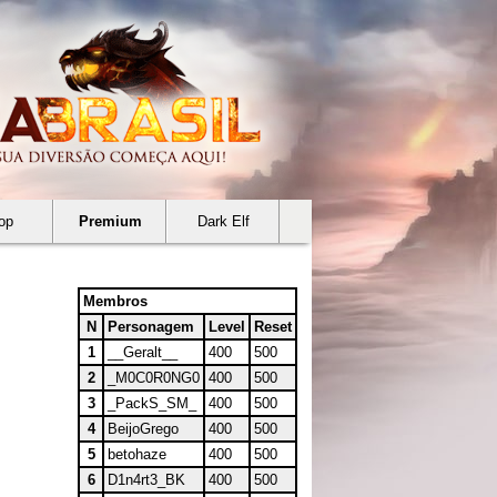
op
Premium
Dark Elf
Membros
N
Personagem
Level
Reset
1
__Geralt__
400
500
2
_M0C0R0NG0
400
500
3
_PackS_SM_
400
500
4
BeijoGrego
400
500
5
betohaze
400
500
6
D1n4rt3_BK
400
500