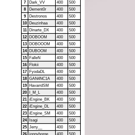
7
Dark_VV
400
500
8
Dement0r
400
500
9
Destronos
400
500
10
Deuzinhaa
400
500
11
Dinarte_DX
400
500
12
DOBOOM
400
500
13
DOBOOOM
400
500
14
DUBOOM
400
500
15
FalleN
400
500
16
Flokii
400
500
17
FyodaDL
400
500
18
GAN4NC1A
400
500
19
HavarrdSM
400
500
20
I_M_L
400
500
21
iEngine_BK
400
500
22
iEngine_DL
400
500
23
iEngine_SM
400
500
24
Isagi
400
500
25
Jerry__
400
500
26
jonnyborge
400
500