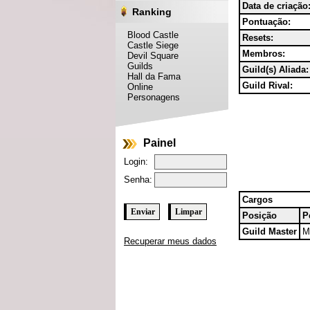
Data de criação
Ranking
Pontuação:
Blood Castle
Resets:
Castle Siege
Membros:
Devil Square
Guilds
Guild(s) Aliada:
Hall da Fama
Guild Rival:
Online
Personagens
Painel
Login:
Senha:
Cargos
Posição
P
Guild Master
M
Recuperar meus dados