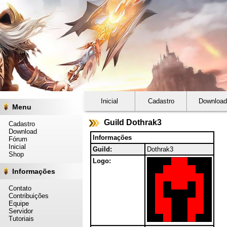
Inicial
Cadastro
Download
Menu
Guild Dothrak3
Cadastro
Download
Informações
Fórum
Inicial
Guild:
Dothrak3
Shop
Logo:
Informações
Contato
Contribuições
Equipe
Servidor
Tutoriais