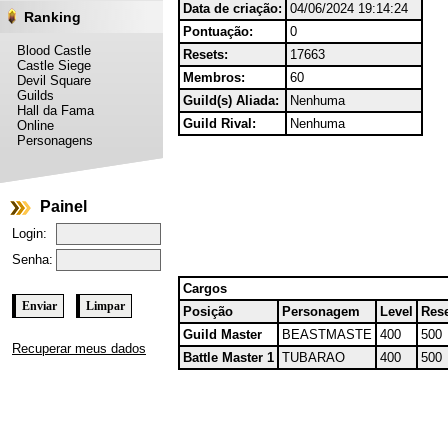
Data de criação:
04/06/2024 19:14:24
Ranking
Pontuação:
0
Blood Castle
Resets:
17663
Castle Siege
Membros:
60
Devil Square
Guilds
Guild(s) Aliada:
Nenhuma
Hall da Fama
Guild Rival:
Nenhuma
Online
Personagens
Painel
Login:
Senha:
Cargos
Posição
Personagem
Level
Res
Guild Master
BEASTMASTE
400
500
Recuperar meus dados
Battle Master 1
TUBARAO
400
500