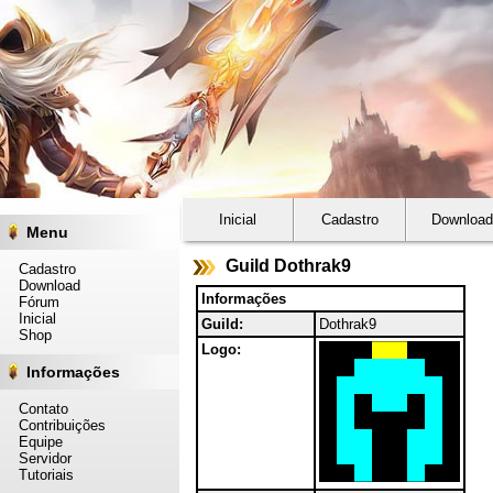
Inicial
Cadastro
Download
Menu
Guild Dothrak9
Cadastro
Download
Informações
Fórum
Inicial
Guild:
Dothrak9
Shop
Logo:
Informações
Contato
Contribuições
Equipe
Servidor
Tutoriais