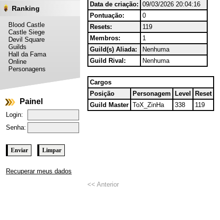
Data de criação:
09/03/2026 20:04:16
Ranking
Pontuação:
0
Blood Castle
Resets:
119
Castle Siege
Membros:
1
Devil Square
Guilds
Guild(s) Aliada:
Nenhuma
Hall da Fama
Guild Rival:
Nenhuma
Online
Personagens
Cargos
Posição
Personagem
Level
Reset
Painel
Guild Master
ToX_ZinHa
338
119
Login:
Senha:
Recuperar meus dados
<< Anterior