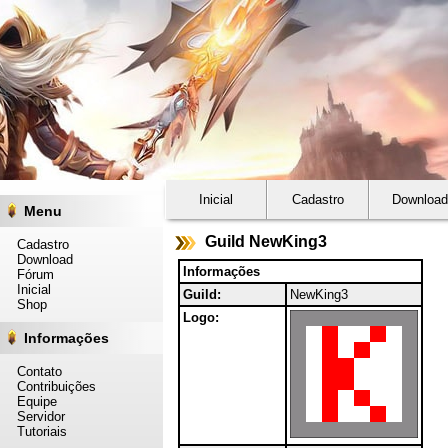
Inicial
Cadastro
Download
Menu
Guild NewKing3
Cadastro
Download
Informações
Fórum
Inicial
Guild:
NewKing3
Shop
Logo:
Informações
Contato
Contribuições
Equipe
Servidor
Tutoriais