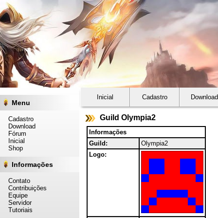
Inicial
Cadastro
Download
Menu
Guild Olympia2
Cadastro
Download
Informações
Fórum
Inicial
Guild:
Olympia2
Shop
Logo:
Informações
Contato
Contribuições
Equipe
Servidor
Tutoriais