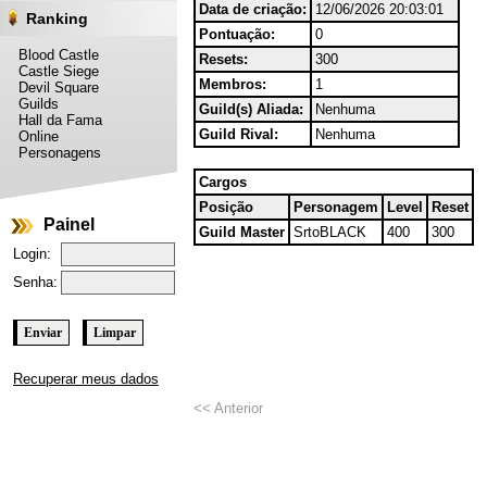
Data de criação:
12/06/2026 20:03:01
Ranking
Pontuação:
0
Blood Castle
Resets:
300
Castle Siege
Membros:
1
Devil Square
Guilds
Guild(s) Aliada:
Nenhuma
Hall da Fama
Guild Rival:
Nenhuma
Online
Personagens
Cargos
Posição
Personagem
Level
Reset
Painel
Guild Master
SrtoBLACK
400
300
Login:
Senha:
Recuperar meus dados
<< Anterior