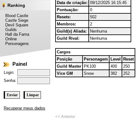
Data de criação:
09/12/2025 16:15:45
Ranking
Pontuação:
0
Blood Castle
Resets:
502
Castle Siege
Membros:
2
Devil Square
Guilds
Guild(s) Aliada:
Nenhuma
Hall da Fama
Guild Rival:
Nenhuma
Online
Personagens
Cargos
Posição
Personagem
Level
Reset
Painel
Guild Master
PK100
400
250
Login:
Vice GM
Snow
382
252
Senha:
Recuperar meus dados
<< Anterior