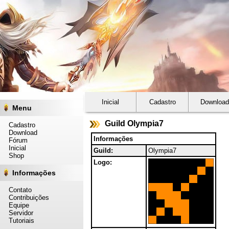
Inicial
Cadastro
Download
Menu
Guild Olympia7
Cadastro
Download
Informações
Fórum
Inicial
Guild:
Olympia7
Shop
Logo:
Informações
Contato
Contribuições
Equipe
Servidor
Tutoriais