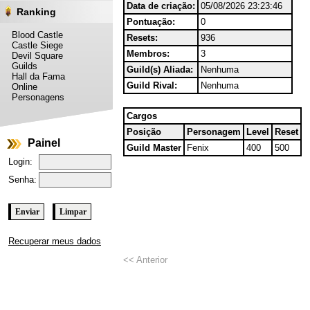
Data de criação:
05/08/2026 23:23:46
Ranking
Pontuação:
0
Blood Castle
Resets:
936
Castle Siege
Membros:
3
Devil Square
Guilds
Guild(s) Aliada:
Nenhuma
Hall da Fama
Guild Rival:
Nenhuma
Online
Personagens
Cargos
Posição
Personagem
Level
Reset
Painel
Guild Master
Fenix
400
500
Login:
Senha:
Recuperar meus dados
<< Anterior