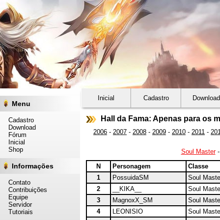
Inicial
Cadastro
Download
Menu
Hall da Fama: Apenas para os 
Cadastro
Download
2006
-
2007
-
2008
-
2009
-
2010
-
2011
-
20
Fórum
Inicial
Shop
Soul Master
Informações
N
Personagem
Classe
1
PossuidaSM
Soul Maste
Contato
2
__KIKA__
Soul Maste
Contribuições
Equipe
3
MagnoxX_SM
Soul Maste
Servidor
4
LEONISIO
Soul Maste
Tutoriais