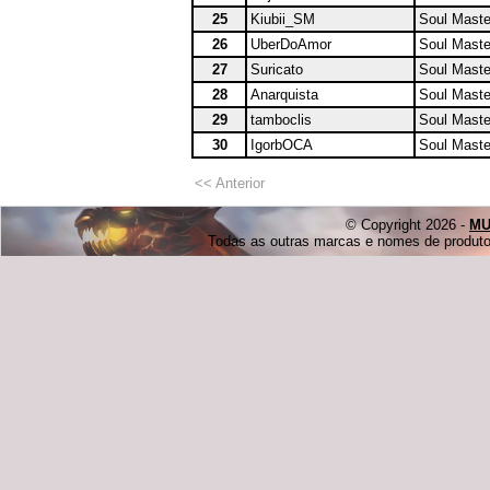
25
Kiubii_SM
Soul Maste
26
UberDoAmor
Soul Maste
27
Suricato
Soul Maste
28
Anarquista
Soul Maste
29
tamboclis
Soul Maste
30
IgorbOCA
Soul Maste
<< Anterior
© Copyright 2026 -
MU
Todas as outras marcas e nomes de produtos