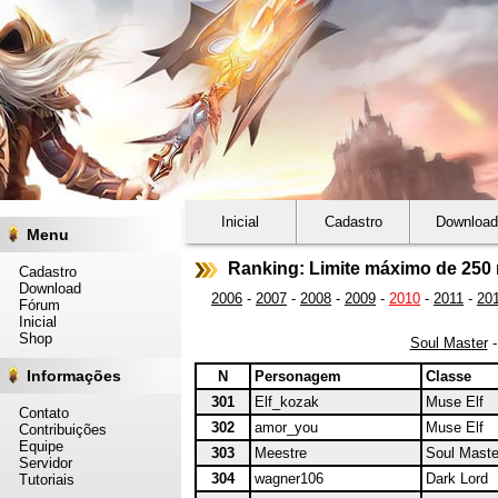
Inicial
Cadastro
Download
Menu
Ranking: Limite máximo de 250 
Cadastro
Download
2006
-
2007
-
2008
-
2009
-
2010
-
2011
-
20
Fórum
Inicial
Shop
Soul Master
Informações
N
Personagem
Classe
301
Elf_kozak
Muse Elf
Contato
302
amor_you
Muse Elf
Contribuições
Equipe
303
Meestre
Soul Maste
Servidor
304
wagner106
Dark Lord
Tutoriais