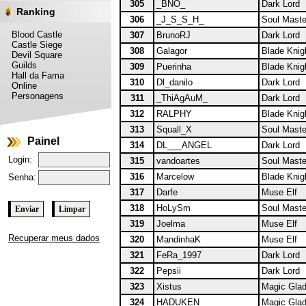
305
_BNO_
Dark Lord
Ranking
306
_J_S_S_H_
Soul Maste
Blood Castle
307
BrunoRJ
Dark Lord
Castle Siege
308
Galagor
Blade Knig
Devil Square
Guilds
309
Puerinha
Blade Knig
Hall da Fama
310
Dl_danilo
Dark Lord
Online
Personagens
311
_ThiAgAuM_
Dark Lord
312
RALPHY
Blade Knig
313
Squall_X
Soul Maste
Painel
314
DL___ANGEL
Dark Lord
Login:
315
vandoartes
Soul Maste
316
Marcelow
Blade Knig
Senha:
317
Darfe
Muse Elf
318
HoLySm
Soul Maste
319
Joelma
Muse Elf
Recuperar meus dados
320
MandinhaK
Muse Elf
321
FeRa_1997
Dark Lord
322
Pepsii
Dark Lord
323
Xistus
Magic Glad
324
HADUKEN_
Magic Glad