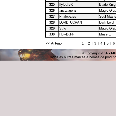
325
flyleafBK
Blade Knig
326
ancalagon2
Magic Glad
327
Phylobates
Soul Maste
328
LORD_UCRAN
Dark Lord
329
Stilo
Magic Glad
330
HolyBuFF
Muse Elf
<< Anterior
1
|
2
|
3
|
4
|
5
|
6
© Copyright 2026 -
MU
Todas as outras marcas e nomes de produtos