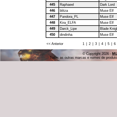
445
Raphaeel
Dark Lord
446
blitza
Muse Elf
447
Pandora_PL
Muse Elf
448
Kira_ELFA
Muse Elf
449
Darck_Lipe
Blade Knig
450
dindinha
Muse Elf
<< Anterior
1
|
2
|
3
|
4
|
5
|
6
© Copyright 2026 -
MU
Todas as outras marcas e nomes de produtos