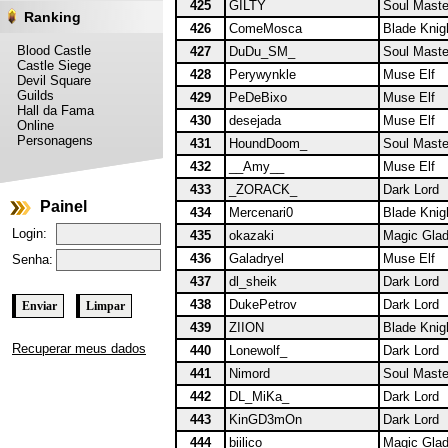
425
GILTY
Soul Maste
Ranking
426
ComeMosca
Blade Knig
Blood Castle
427
DuDu_SM_
Soul Maste
Castle Siege
428
Perywynkle
Muse Elf
Devil Square
Guilds
429
PeDeBixo
Muse Elf
Hall da Fama
430
desejada
Muse Elf
Online
Personagens
431
HoundDoom_
Soul Maste
432
__Amy__
Muse Elf
433
_ZORACK_
Dark Lord
Painel
434
Mercenari0
Blade Knig
Login:
435
okazaki
Magic Glad
436
Galadryel
Muse Elf
Senha:
437
dl_sheik
Dark Lord
438
DukePetrov
Dark Lord
439
ZIION
Blade Knig
Recuperar meus dados
440
Lonewolf_
Dark Lord
441
Nimord
Soul Maste
442
DL_MiKa_
Dark Lord
443
KinGD3mOn
Dark Lord
444
biilico
Magic Glad