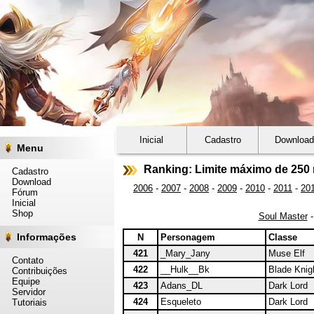
Inicial
Cadastro
Download
Menu
Ranking: Limite máximo de 250 
Cadastro
Download
2006
-
2007
-
2008
-
2009
-
2010
-
2011
-
20
Fórum
Inicial
Shop
Soul Master
Informações
N
Personagem
Classe
421
_Mary_Jany
Muse Elf
Contato
422
__Hulk__Bk
Blade Knig
Contribuições
Equipe
423
Adans_DL
Dark Lord
Servidor
424
Esqueleto
Dark Lord
Tutoriais