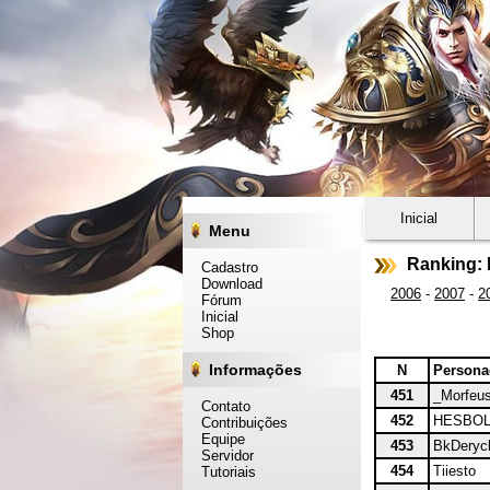
Inicial
Menu
Ranking: 
Cadastro
Download
2006
-
2007
-
2
Fórum
Inicial
Shop
Informações
N
Person
451
_Morfeu
Contato
452
HESBO
Contribuições
Equipe
453
BkDeryc
Servidor
454
Tiiesto
Tutoriais