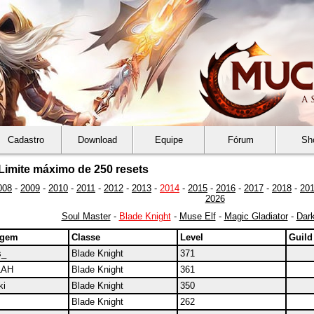
Cadastro
Download
Equipe
Fórum
Sh
Limite máximo de 250 resets
008
-
2009
-
2010
-
2011
-
2012
-
2013
-
2014
-
2015
-
2016
-
2017
-
2018
-
20
2026
Soul Master
-
Blade Knight
-
Muse Elf
-
Magic Gladiator
-
Dark
agem
Classe
Level
Guild
s_
Blade Knight
371
LAH
Blade Knight
361
ki
Blade Knight
350
Blade Knight
262