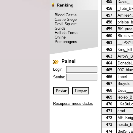
455
David_
Ranking
456
_Tobi_B
Blood Castle
457
Amilee4i
Castle Siege
458
prisipe_
Devil Square
Guilds
459
BK_yraa
Hall da Fama
460
Bk_seve
Online
Personagens
461
__llPSYl
462
King_kill
463
ArroW_
Painel
464
Donade
Login:
465
007_blue
466
Label
Senha:
467
Bicycle
468
Deus__
469
leoleo_
Recuperar meus dados
470
_KaBuL
471
crad
472
MF_Knig
473
nosde_
474
BielSilva