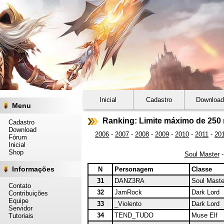
Inicial
Cadastro
Download
Menu
Ranking: Limite máximo de 250 
Cadastro
Download
2006
-
2007
-
2008
-
2009
-
2010
-
2011
-
20
Fórum
Inicial
Shop
Soul Master
Informações
N
Personagem
Classe
31
DANZ3RA
Soul Maste
Contato
32
JamRock
Dark Lord
Contribuições
Equipe
33
_Violento
Dark Lord
Servidor
34
TEND_TUDO
Muse Elf
Tutoriais