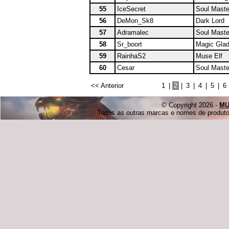
55
IceSecret
Soul Maste
56
DeMon_Sk8
Dark Lord
57
Adramalec
Soul Maste
58
Sr_boort
Magic Glad
59
RainhaS2
Muse Elf
60
Cesar
Soul Maste
<< Anterior
1
|
2
|
3
|
4
|
5
|
6
© Copyright 2026 -
MU
Todas as outras marcas e nomes de produtos