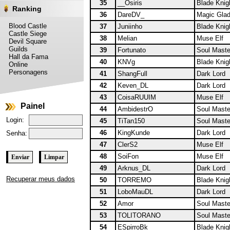
35
__Osiris
Blade Knig
Ranking
36
DareDV_
Magic Glad
Blood Castle
37
Juniinho
Blade Knig
Castle Siege
38
Melian
Muse Elf
Devil Square
Guilds
39
Fortunato
Soul Maste
Hall da Fama
40
KNVg
Blade Knig
Online
Personagens
41
ShangFull
Dark Lord
42
Keven_DL
Dark Lord
43
CoisaRUUIM
Muse Elf
Painel
44
AmbidestrO
Soul Maste
Login:
45
TiTan150
Soul Maste
46
KingKunde
Dark Lord
Senha:
47
ClerS2
Muse Elf
48
SoiFon
Muse Elf
49
Arknus_DL
Dark Lord
Recuperar meus dados
50
TORREMO
Blade Knig
51
LoboMauDL
Dark Lord
52
Amor
Soul Maste
53
TOLITORANO
Soul Maste
54
ESpirroBk
Blade Knig