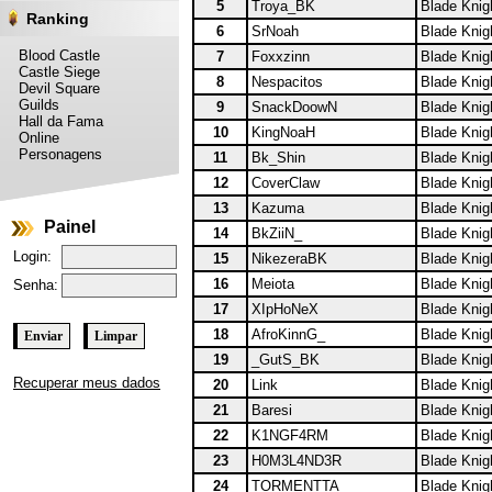
5
Troya_BK
Blade Knig
Ranking
6
SrNoah
Blade Knig
Blood Castle
7
Foxxzinn
Blade Knig
Castle Siege
8
Nespacitos
Blade Knig
Devil Square
Guilds
9
SnackDoowN
Blade Knig
Hall da Fama
10
KingNoaH
Blade Knig
Online
Personagens
11
Bk_Shin
Blade Knig
12
CoverClaw
Blade Knig
13
Kazuma
Blade Knig
Painel
14
BkZiiN_
Blade Knig
Login:
15
NikezeraBK
Blade Knig
16
Meiota
Blade Knig
Senha:
17
XIpHoNeX
Blade Knig
18
AfroKinnG_
Blade Knig
19
_GutS_BK
Blade Knig
Recuperar meus dados
20
Link
Blade Knig
21
Baresi
Blade Knig
22
K1NGF4RM
Blade Knig
23
H0M3L4ND3R
Blade Knig
24
TORMENTTA
Blade Knig