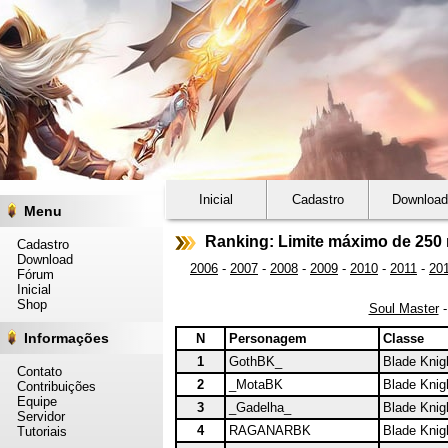
Inicial
Cadastro
Download
Menu
Ranking: Limite máximo de 250 
Cadastro
Download
2006
-
2007
-
2008
-
2009
-
2010
-
2011
-
20
Fórum
Inicial
Shop
Soul Master
Informações
N
Personagem
Classe
1
GothBK_
Blade Knig
Contato
2
_MotaBK
Blade Knig
Contribuições
Equipe
3
_Gadelha_
Blade Knig
Servidor
4
RAGANARBK
Blade Knig
Tutoriais