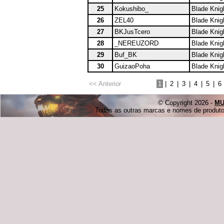
25
Kokushibo_
Blade Knig
26
ZEL40
Blade Knig
27
BKJusTcero
Blade Knig
28
_NEREUZORD
Blade Knig
29
Buf_BK
Blade Knig
30
GuizaoPoha
Blade Knig
<< Anterior
1
|
2
|
3
|
4
|
5
|
6
© Copyright 2026 -
MU
Todas as outras marcas e nomes de produtos